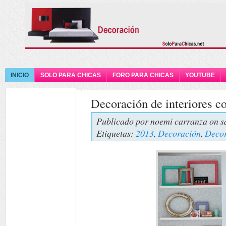
INICIO
SOLO PARA CHICAS
FORO PARA CHICAS
YOUTUBE
Decoración de interiores c
Publicado por
noemi carranza
on s
Etiquetas:
2013
,
Decoración
,
Decor