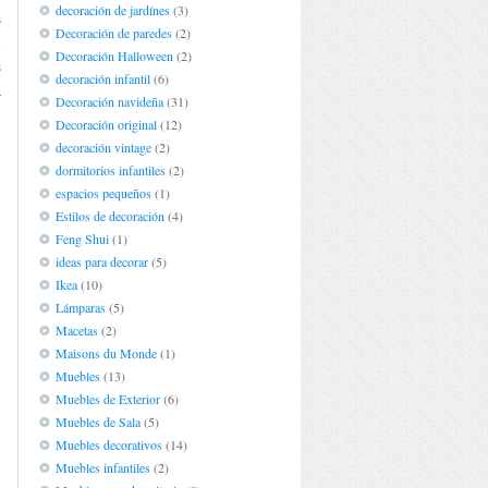
decoración de jardínes
(3)
s
Decoración de paredes
(2)
e
Decoración Halloween
(2)
s
decoración infantil
(6)
a
Decoración navideña
(31)
Decoración original
(12)
decoración vintage
(2)
dormitorios infantiles
(2)
espacios pequeños
(1)
Estilos de decoración
(4)
Feng Shui
(1)
ideas para decorar
(5)
Ikea
(10)
Lámparas
(5)
Macetas
(2)
Maisons du Monde
(1)
Muebles
(13)
Muebles de Exterior
(6)
Muebles de Sala
(5)
Muebles decorativos
(14)
Muebles infantiles
(2)