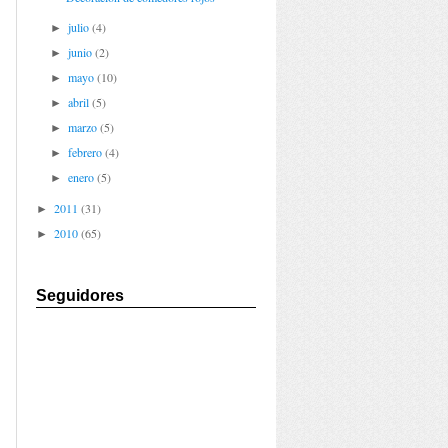
julio
(4)
►
junio
(2)
►
mayo
(10)
►
abril
(5)
►
marzo
(5)
►
febrero
(4)
►
enero
(5)
►
2011
(31)
►
2010
(65)
►
Seguidores