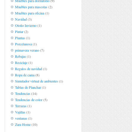
Muebles para dormitorio
(9)
Muebles para mascotas
(2)
Muebles para oficina
(1)
Navidad
(3)
Otoño Invierno
(1)
Pintar
(2)
Plantas
(1)
Porcelanosa
(1)
primavera verano
(7)
Rebajas
(1)
Reciclaje
(1)
Regalos de navidad
(1)
Ropa de cama
(8)
Simulador virtual de ambientes
(1)
Tablas de Planchar
(1)
Tendencias
(14)
Tendencias de color
(5)
Terrazas
(1)
Vajillas
(1)
ventanas
(1)
Zara Home
(10)