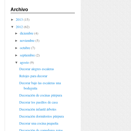
Archivo
2013
(15)
►
2012
(62)
▼
diciembre
(4)
►
noviembre
(5)
►
octubre
(7)
►
septiembre
(2)
►
agosto
(9)
▼
Decorar alegres escaleras
Relojes para decorar
Decorar bajo las escaleras una
bodeguita
Decoración de cocinas púrpura
Decorar los pasillos de casa
Decoración infantil árboles
Decoración dormitorios púrpura
Decorar una cocina pequeña
Decoración de comedores rojos