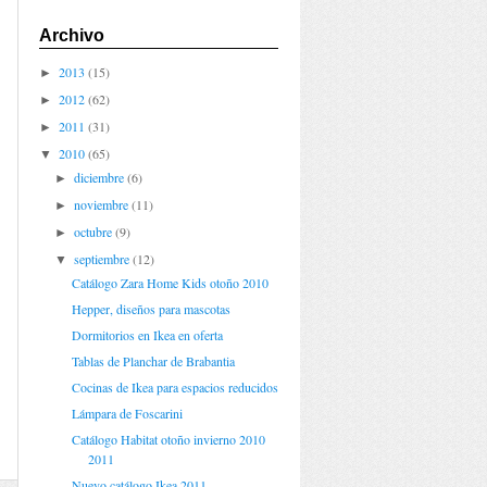
Archivo
2013
(15)
►
2012
(62)
►
2011
(31)
►
2010
(65)
▼
diciembre
(6)
►
noviembre
(11)
►
octubre
(9)
►
septiembre
(12)
▼
Catálogo Zara Home Kids otoño 2010
Hepper, diseños para mascotas
Dormitorios en Ikea en oferta
Tablas de Planchar de Brabantia
Cocinas de Ikea para espacios reducidos
Lámpara de Foscarini
Catálogo Habitat otoño invierno 2010
2011
Nuevo catálogo Ikea 2011