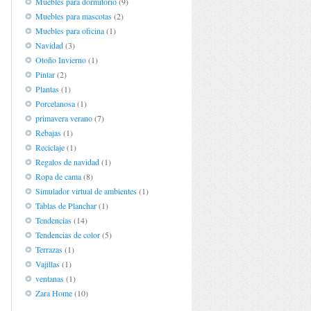
Muebles para dormitorio
(9)
Muebles para mascotas
(2)
Muebles para oficina
(1)
Navidad
(3)
Otoño Invierno
(1)
Pintar
(2)
Plantas
(1)
Porcelanosa
(1)
primavera verano
(7)
Rebajas
(1)
Reciclaje
(1)
Regalos de navidad
(1)
Ropa de cama
(8)
Simulador virtual de ambientes
(1)
Tablas de Planchar
(1)
Tendencias
(14)
Tendencias de color
(5)
Terrazas
(1)
Vajillas
(1)
ventanas
(1)
Zara Home
(10)