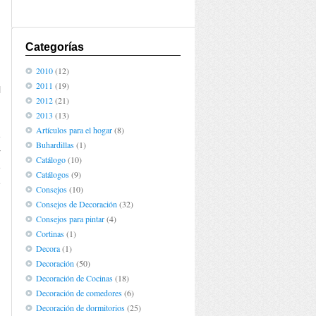
Categorías
2010
(12)
2011
(19)
l
2012
(21)
n
2013
(13)
,
Artículos para el hogar
(8)
e
Buhardillas
(1)
r
Catálogo
(10)
e
Catálogos
(9)
e
Consejos
(10)
Consejos de Decoración
(32)
Consejos para pintar
(4)
Cortinas
(1)
Decora
(1)
Decoración
(50)
Decoración de Cocinas
(18)
Decoración de comedores
(6)
Decoración de dormitorios
(25)