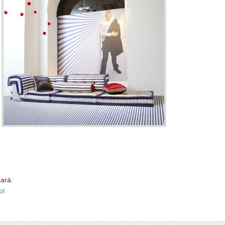
sará:
ol